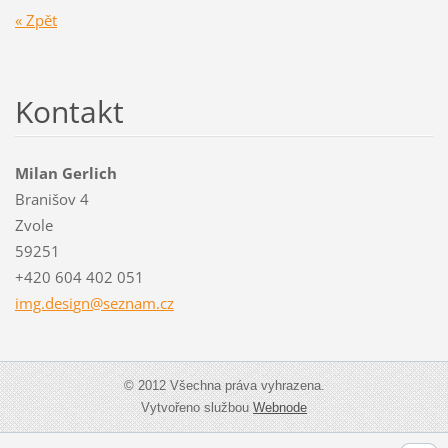
« Zpět
Kontakt
Milan Gerlich
Branišov 4
Zvole
59251
+420 604 402 051
img.desi
gn@sezna
m.cz
© 2012 Všechna práva vyhrazena.
Vytvořeno službou
Webnode