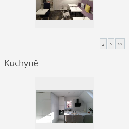
1
2
>
>>
Kuchyně