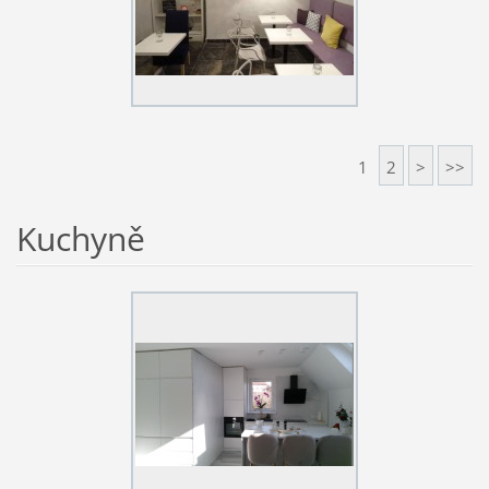
1
2
>
>>
Kuchyně