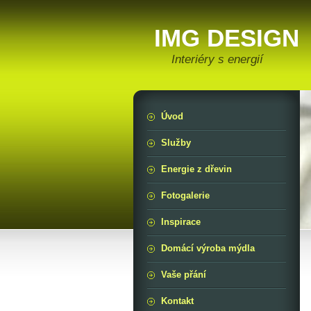
IMG DESIGN
Interiéry s energií
Úvod
Služby
Energie z dřevin
Fotogalerie
Inspirace
Domácí výroba mýdla
Vaše přání
Kontakt