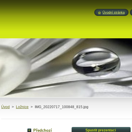
Úvodní stránka
Úvod
>
Ložnice
>
IMG_20220717_100848_815.jpg
Předchozí
Spustit prezentaci