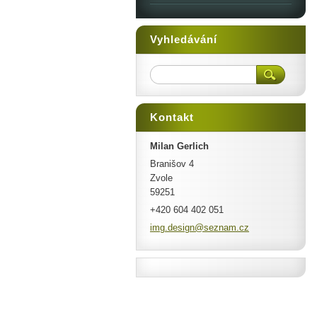
Vyhledávání
Kontakt
Milan Gerlich
Branišov 4
Zvole
59251
+420 604 402 051
img.desi
gn@sezna
m.cz