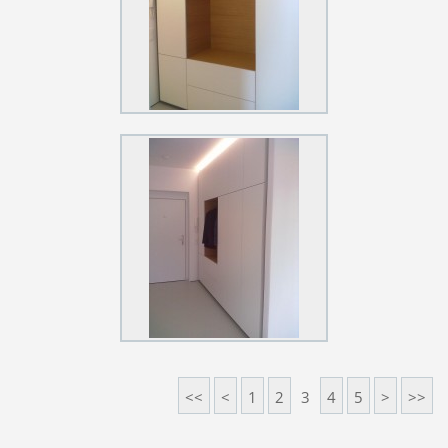
<<
<
1
2
3
4
5
>
>>