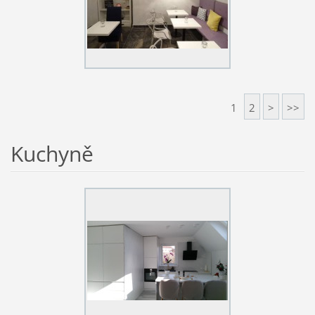
1
2
>
>>
Kuchyně