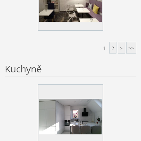
1
2
>
>>
Kuchyně