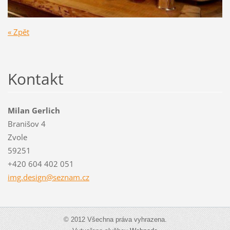
« Zpět
Kontakt
Milan Gerlich
Branišov 4
Zvole
59251
+420 604 402 051
img.desi
gn@sezna
m.cz
© 2012 Všechna práva vyhrazena.