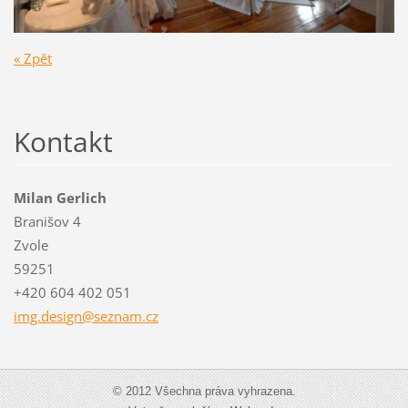
« Zpět
Kontakt
Milan Gerlich
Branišov 4
Zvole
59251
+420 604 402 051
img.desi
gn@sezna
m.cz
© 2012 Všechna práva vyhrazena.