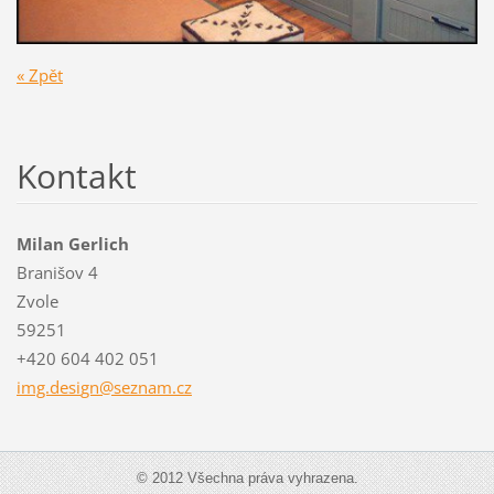
« Zpět
Kontakt
Milan Gerlich
Branišov 4
Zvole
59251
+420 604 402 051
img.desi
gn@sezna
m.cz
© 2012 Všechna práva vyhrazena.