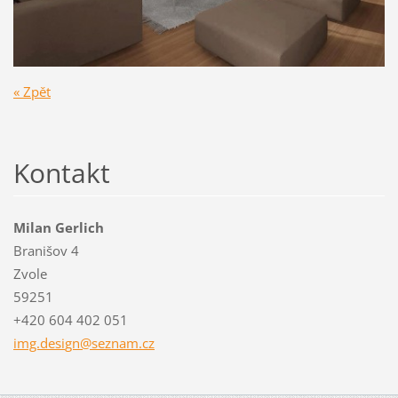
« Zpět
Kontakt
Milan Gerlich
Branišov 4
Zvole
59251
+420 604 402 051
img.desi
gn@sezna
m.cz