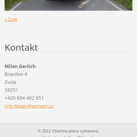
« Zpět
Kontakt
Milan Gerlich
Branišov 4
Zvole
59251
+420 604 402 051
img.desi
gn@sezna
m.cz
© 2012 Všechna práva vyhrazena.