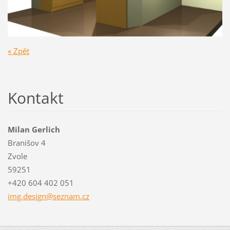
« Zpět
Kontakt
Milan Gerlich
Branišov 4
Zvole
59251
+420 604 402 051
img.desi
gn@sezna
m.cz