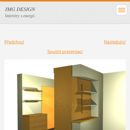
IMG DESIGN
Interiéry s energií
Předchozí
Následující
Spustit prezentaci