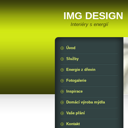
IMG DESIGN
Interiéry s energií
Úvod
Služby
Energie z dřevin
Fotogalerie
Inspirace
Domácí výroba mýdla
Vaše přání
Kontakt