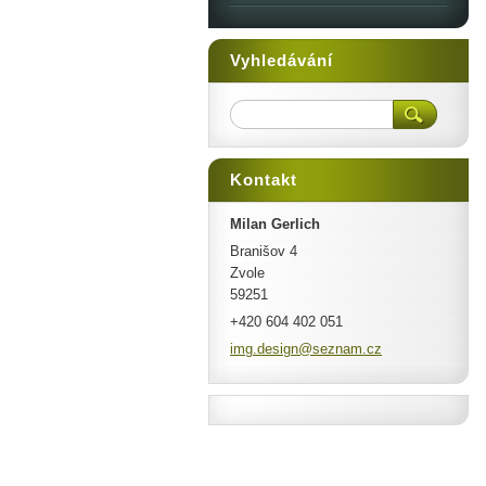
Vyhledávání
Kontakt
Milan Gerlich
Branišov 4
Zvole
59251
+420 604 402 051
img.desi
gn@sezna
m.cz