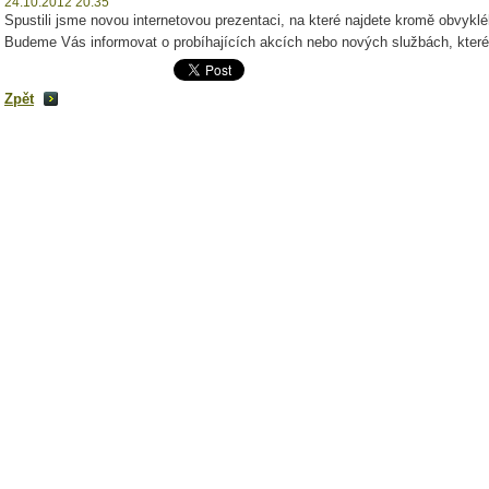
24.10.2012 20:35
Spustili jsme novou internetovou prezentaci, na které najdete kromě obvykléh
Budeme Vás informovat o probíhajících akcích nebo nových službách, které
Zpět